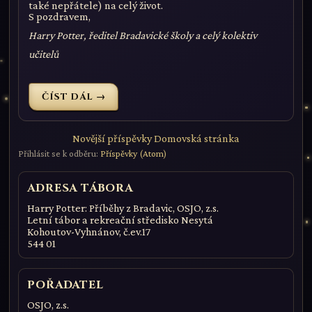
také nepřátele) na celý život.
S pozdravem,
Harry Potter, ředitel Bradavické školy a celý kolektiv
učitelů
ČÍST DÁL →
Novější příspěvky
Domovská stránka
Přihlásit se k odběru:
Příspěvky (Atom)
ADRESA TÁBORA
Harry Potter: Příběhy z Bradavic, OSJO, z.s.
Letní tábor a rekreační středisko Nesytá
Kohoutov-Vyhnánov, č.ev.17
544 01
POŘADATEL
OSJO, z.s.