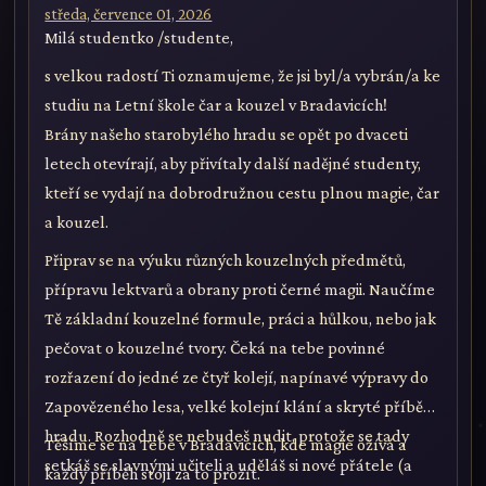
středa, července 01, 2026
Milá studentko /studente,
s velkou radostí Ti oznamujeme, že jsi byl/a vybrán/a ke
studiu na Letní škole čar a kouzel v Bradavicích!
Brány našeho starobylého hradu se opět po dvaceti
letech otevírají, aby přivítaly další nadějné studenty,
kteří se vydají na dobrodružnou cestu plnou magie, čar
a kouzel.
Připrav se na výuku různých kouzelných předmětů,
přípravu lektvarů a obrany proti černé magii. Naučíme
Tě základní kouzelné formule, práci a hůlkou, nebo jak
pečovat o kouzelné tvory. Čeká na tebe povinné
rozřazení do jedné ze čtyř kolejí, napínavé výpravy do
Zapovězeného lesa, velké kolejní klání a skryté příběhy
hradu. Rozhodně se nebudeš nudit, protože se tady
Těšíme se na Tebe v Bradavicích, kde magie ožívá a
setkáš se slavnými učiteli a uděláš si nové přátele (a
každý příběh stojí za to prožít.