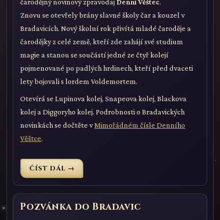
čarodějný novinový zpravodaj
Denní Věštec
.
Znovu se otevřely brány slavné školy čar a kouzel v
Bradavicích. Nový školní rok přivítá mladé čaroděje a
čarodějky z celé země, kteří zde zahájí své studium
magie a stanou se součástí jedné ze čtyř kolejí
pojmenované po padlých hrdinech, kteří před dvaceti
lety bojovali s lordem Voldemortem.
Otevírá se Lupinova kolej, Snapeova kolej, Blackova
kolej a Diggoryho kolej. Podrobnosti o Bradavických
novinkách se dočtěte v
Mimořádném čísle Denního
Věštce
.
ČÍST DÁL →
Pozvánka do Bradavic