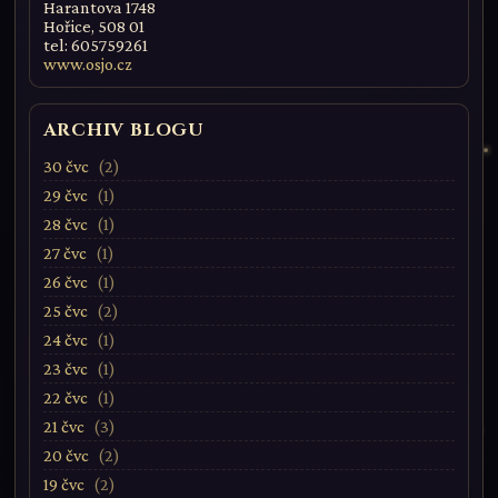
Harantova 1748
Hořice, 508 01
tel: 605759261
www.osjo.cz
ARCHIV BLOGU
30 čvc
2
29 čvc
1
28 čvc
1
27 čvc
1
26 čvc
1
25 čvc
2
24 čvc
1
23 čvc
1
22 čvc
1
21 čvc
3
20 čvc
2
19 čvc
2